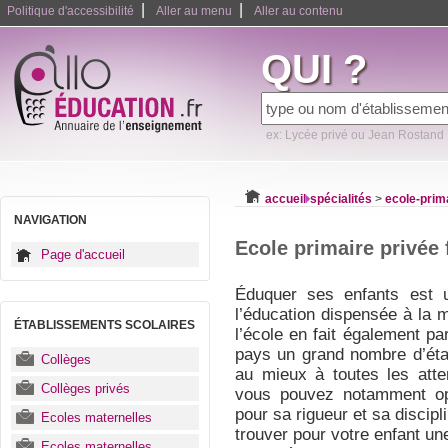
|
|
Politique d'accessibilité
Aller au menu
Aller au contenu
QUI ?
ex: Lycée privé ou Jean Rostand
accueil
spécialités
>
ecole-prim
NAVIGATION
Ecole primaire privée f
Page d'accueil
Éduquer ses enfants est u
l’éducation dispensée à la 
ÉTABLISSEMENTS SCOLAIRES
l’école en fait également par
pays un grand nombre d’éta
Collèges
au mieux à toutes les atte
Collèges privés
vous pouvez notamment opt
pour sa rigueur et sa discipl
Ecoles maternelles
trouver pour votre enfant une
Ecoles maternelles