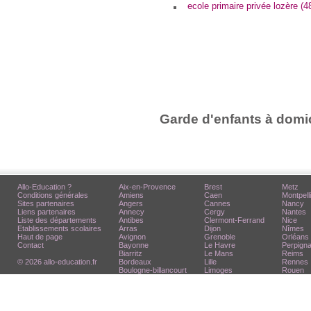
ecole primaire privée lozère (4
Garde d'enfants à domic
Allo-Education ?
Aix-en-Provence
Brest
Metz
Conditions générales
Amiens
Caen
Montpell
Sites partenaires
Angers
Cannes
Nancy
Liens partenaires
Annecy
Cergy
Nantes
Liste des départements
Antibes
Clermont-Ferrand
Nice
Etablissements scolaires
Arras
Dijon
Nîmes
Haut de page
Avignon
Grenoble
Orléans
Contact
Bayonne
Le Havre
Perpign
Biarritz
Le Mans
Reims
© 2026 allo-education.fr
Bordeaux
Lille
Rennes
Boulogne-billancourt
Limoges
Rouen