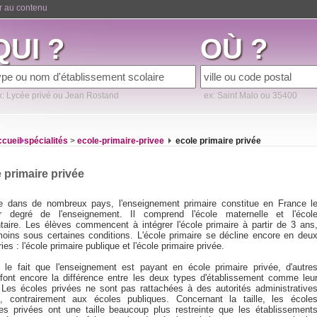
er au contenu
QUI ?
OÙ ?
x: Lycée privé ou Jean Rostand
ex: Saint Malo ou 35400
ccueil
spécialités
>
ecole-primaire-privee
ecole primaire privée
 primaire privée
dans de nombreux pays, l'enseignement primaire constitue en France l
r degré de l'enseignement. Il comprend l'école maternelle et l'écol
taire. Les élèves commencent à intégrer l'école primaire à partir de 3 ans
moins sous certaines conditions. L'école primaire se décline encore en deu
ies : l'école primaire publique et l'école primaire privée.
 le fait que l'enseignement est payant en école primaire privée, d'autre
 font encore la différence entre les deux types d'établissement comme leu
. Les écoles privées ne sont pas rattachées à des autorités administrative
s, contrairement aux écoles publiques. Concernant la taille, les école
res privées ont une taille beaucoup plus restreinte que les établissement