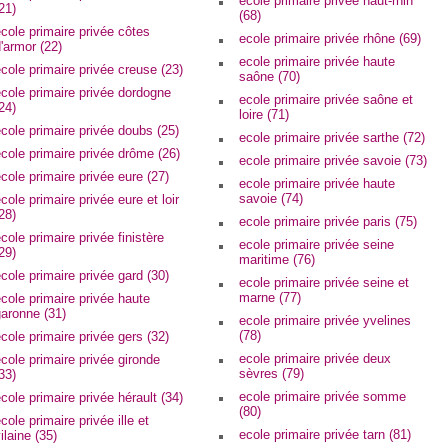
ecole primaire privée haut-rhin
21)
(68)
cole primaire privée côtes
ecole primaire privée rhône (69)
'armor (22)
ecole primaire privée haute
cole primaire privée creuse (23)
saône (70)
cole primaire privée dordogne
ecole primaire privée saône et
24)
loire (71)
cole primaire privée doubs (25)
ecole primaire privée sarthe (72)
cole primaire privée drôme (26)
ecole primaire privée savoie (73)
cole primaire privée eure (27)
ecole primaire privée haute
savoie (74)
cole primaire privée eure et loir
28)
ecole primaire privée paris (75)
cole primaire privée finistère
ecole primaire privée seine
29)
maritime (76)
cole primaire privée gard (30)
ecole primaire privée seine et
marne (77)
cole primaire privée haute
aronne (31)
ecole primaire privée yvelines
(78)
cole primaire privée gers (32)
ecole primaire privée deux
cole primaire privée gironde
sèvres (79)
33)
ecole primaire privée somme
cole primaire privée hérault (34)
(80)
cole primaire privée ille et
ecole primaire privée tarn (81)
ilaine (35)