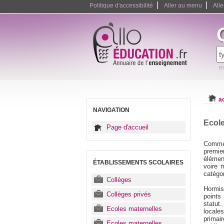
|
|
Politique d'accessibilité
Aller au menu
All
e
a
NAVIGATION
Ecole
Page d'accueil
Comme 
premie
élémen
ÉTABLISSEMENTS SCOLAIRES
voire 
catégor
Collèges
Hormis
Collèges privés
points
statut
Ecoles maternelles
locale
primai
Ecoles maternelles