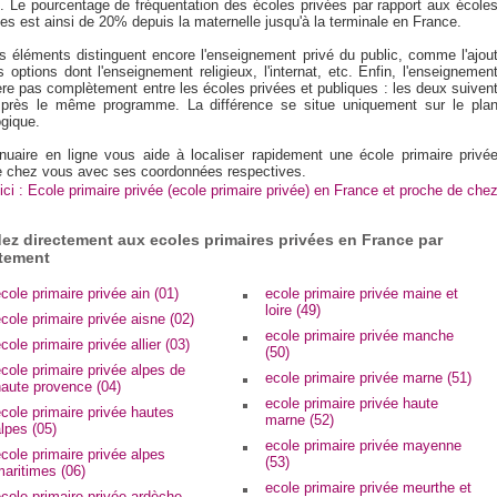
s. Le pourcentage de fréquentation des écoles privées par rapport aux école
es est ainsi de 20% depuis la maternelle jusqu'à la terminale en France.
es éléments distinguent encore l'enseignement privé du public, comme l'ajou
s options dont l'enseignement religieux, l'internat, etc. Enfin, l'enseignemen
ère pas complètement entre les écoles privées et publiques : les deux suiven
près le même programme. La différence se situe uniquement sur le pla
gique.
nuaire en ligne vous aide à localiser rapidement une école primaire privé
e chez vous avec ses coordonnées respectives.
ici : Ecole primaire privée (ecole primaire privée) en France et proche de che
ez directement aux ecoles primaires privées en France par
tement
cole primaire privée ain (01)
ecole primaire privée maine et
loire (49)
cole primaire privée aisne (02)
ecole primaire privée manche
cole primaire privée allier (03)
(50)
cole primaire privée alpes de
ecole primaire privée marne (51)
haute provence (04)
ecole primaire privée haute
cole primaire privée hautes
marne (52)
lpes (05)
ecole primaire privée mayenne
cole primaire privée alpes
(53)
aritimes (06)
ecole primaire privée meurthe et
cole primaire privée ardèche