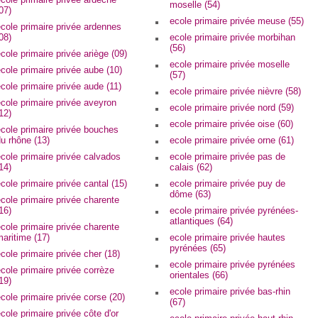
moselle (54)
07)
ecole primaire privée meuse (55)
cole primaire privée ardennes
08)
ecole primaire privée morbihan
(56)
cole primaire privée ariège (09)
ecole primaire privée moselle
cole primaire privée aube (10)
(57)
cole primaire privée aude (11)
ecole primaire privée nièvre (58)
cole primaire privée aveyron
ecole primaire privée nord (59)
12)
ecole primaire privée oise (60)
cole primaire privée bouches
u rhône (13)
ecole primaire privée orne (61)
cole primaire privée calvados
ecole primaire privée pas de
14)
calais (62)
cole primaire privée cantal (15)
ecole primaire privée puy de
dôme (63)
cole primaire privée charente
16)
ecole primaire privée pyrénées-
atlantiques (64)
cole primaire privée charente
aritime (17)
ecole primaire privée hautes
pyrénées (65)
cole primaire privée cher (18)
ecole primaire privée pyrénées
cole primaire privée corrèze
orientales (66)
19)
ecole primaire privée bas-rhin
cole primaire privée corse (20)
(67)
cole primaire privée côte d'or