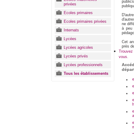
public
privées
publiqu
Ecoles primaires
D'autr
d'autre
Ecoles primaires privées
ne diff
à peu 
Internats
pédago
Lycées
Cet an
près d
Lycées agricoles
Trouvez 
Lycées privés
vous.
Accéd
Lycées professionnels
dépar
Tous les établissements
e
e
e
e
e
a
e
m
e