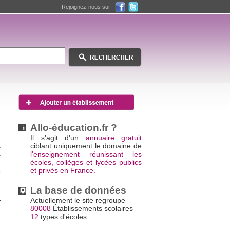
Rejoignez-nous sur
Allo-éducation.fr ?
Il s'agit d'un
annuaire gratuit
ciblant uniquement le domaine de
e
l'enseignement réunissant les
e
écoles, collèges et lycées publics
,
et privés en France.
x
La base de données
s
Actuellement le site regroupe
r
80008
Établissements scolaires
s
12
types d'écoles
s
s