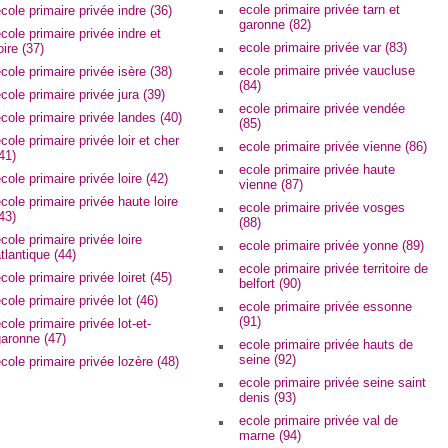
ecole primaire privée tarn et
cole primaire privée indre (36)
garonne (82)
cole primaire privée indre et
ecole primaire privée var (83)
oire (37)
ecole primaire privée vaucluse
cole primaire privée isère (38)
(84)
cole primaire privée jura (39)
ecole primaire privée vendée
cole primaire privée landes (40)
(85)
cole primaire privée loir et cher
ecole primaire privée vienne (86)
41)
ecole primaire privée haute
cole primaire privée loire (42)
vienne (87)
cole primaire privée haute loire
ecole primaire privée vosges
43)
(88)
cole primaire privée loire
ecole primaire privée yonne (89)
tlantique (44)
ecole primaire privée territoire de
cole primaire privée loiret (45)
belfort (90)
cole primaire privée lot (46)
ecole primaire privée essonne
(91)
cole primaire privée lot-et-
aronne (47)
ecole primaire privée hauts de
seine (92)
cole primaire privée lozère (48)
ecole primaire privée seine saint
denis (93)
ecole primaire privée val de
marne (94)