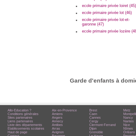
ecole primaire privée loiret (45)
ecole primaire privée lot (46)
ecole primaire privée lot-et-
garonne (47)
ecole primaire privée lozère (4
Garde d'enfants à domic
Allo-Education ?
Aix-en-Provence
Brest
Metz
Conditions générales
Amiens
Caen
Montpell
Sites partenaires
Angers
Cannes
Nancy
Liens partenaires
Annecy
Cergy
Nantes
Liste des départements
Antibes
Clermont-Ferrand
Nice
Etablissements scolaires
Arras
Dijon
Nîmes
Haut de page
Avignon
Grenoble
Orléans
Contact
Bayonne
Le Havre
Perpign