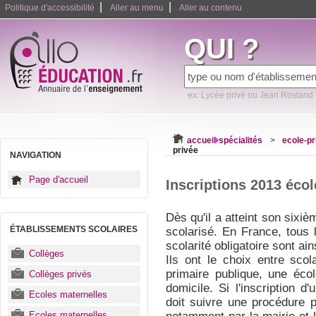
|
|
Politique d'accessibilité
Aller au menu
Aller au contenu
QUI ?
ex: Lycée privé ou Jean Rostand
accueil
spécialités
>
ecole-pr
privée
NAVIGATION
Page d'accueil
Inscriptions 2013 écol
Dès qu'il a atteint son sixiè
ÉTABLISSEMENTS SCOLAIRES
scolarisé. En France, tous 
scolarité obligatoire sont a
Collèges
Ils ont le choix entre sco
primaire publique, une écol
Collèges privés
domicile. Si l'inscription d
Ecoles maternelles
doit suivre une procédure 
Ecoles maternelles