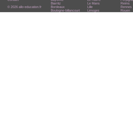
Biarritz
Le Mans
Reims
© 2026 allo-education.fr
Bordeaux
Lille
Rennes
Boulogne-billancourt
Limoges
Rouen