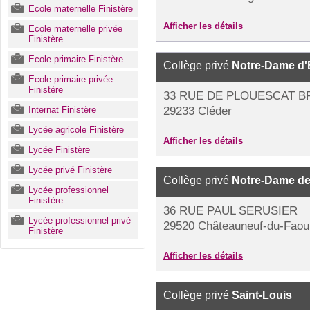
Ecole maternelle Finistère
Afficher les détails
Ecole maternelle privée
Finistère
Ecole primaire Finistère
Collège privé
Notre-Dame d'
Ecole primaire privée
Finistère
33 RUE DE PLOUESCAT BP
Internat Finistère
29233 Cléder
Lycée agricole Finistère
Afficher les détails
Lycée Finistère
Lycée privé Finistère
Collège privé
Notre-Dame de
Lycée professionnel
Finistère
36 RUE PAUL SERUSIER
Lycée professionnel privé
29520 Châteauneuf-du-Faou
Finistère
Afficher les détails
Collège privé
Saint-Louis