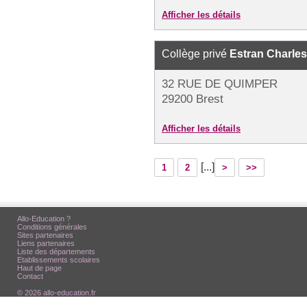
Afficher les détails
Collège privé
Estran Charle
32 RUE DE QUIMPER
29200 Brest
Afficher les détails
[...]
1
2
>
>>
Allo-Education ?
Conditions générales
Sites partenaires
Liens partenaires
Liste des départements
Etablissements scolaires
Haut de page
Contact
© 2026 allo-education.fr