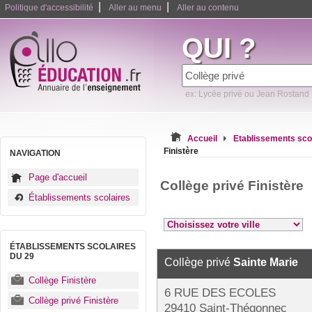
|
|
Politique d'accessibilité
Aller au menu
Aller au contenu
QUI ?
ex: Lycée privé ou Jean Rostand
Accueil
Etablissements sco
Finistère
NAVIGATION
Page d'accueil
Collège privé Finistère
Établissements scolaires
ÉTABLISSEMENTS SCOLAIRES
DU 29
Collège privé
Sainte Marie
Collège Finistère
6 RUE DES ECOLES
Collège privé Finistère
29410 Saint-Thégonnec