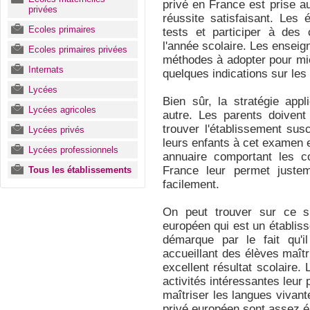
privé en France est prise a
privées
réussite satisfaisant. Les 
Ecoles primaires
tests et participer à des 
l'année scolaire. Les enseig
Ecoles primaires privées
méthodes à adopter pour mie
Internats
quelques indications sur les
Lycées
Bien sûr, la stratégie app
Lycées agricoles
autre. Les parents doivent
trouver l'établissement su
Lycées privés
leurs enfants à cet examen e
Lycées professionnels
annuaire comportant les c
France leur permet juste
Tous les établissements
facilement.
On peut trouver sur ce su
européen qui est un établiss
démarque par le fait qu'i
accueillant des élèves maîtr
excellent résultat scolaire.
activités intéressantes leur
maîtriser les langues vivante
privé européen sont assez é