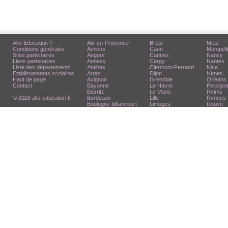
Allo-Education ?
Aix-en-Provence
Brest
Metz
Conditions générales
Amiens
Caen
Montpell
Sites partenaires
Angers
Cannes
Nancy
Liens partenaires
Annecy
Cergy
Nantes
Liste des départements
Antibes
Clermont-Ferrand
Nice
Etablissements scolaires
Arras
Dijon
Nîmes
Haut de page
Avignon
Grenoble
Orléans
Contact
Bayonne
Le Havre
Perpign
Biarritz
Le Mans
Reims
© 2026 allo-education.fr
Bordeaux
Lille
Rennes
Boulogne-billancourt
Limoges
Rouen