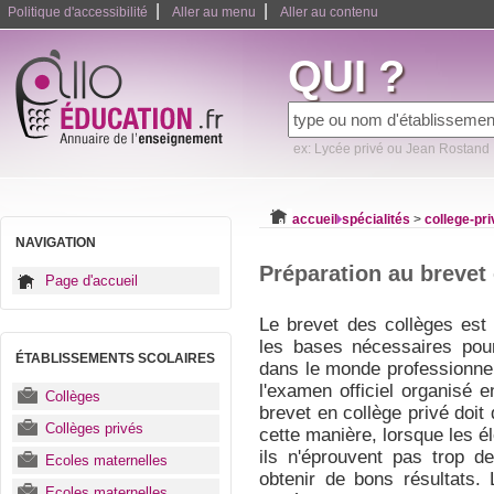
|
|
Politique d'accessibilité
Aller au menu
Aller au contenu
QUI ?
ex: Lycée privé ou Jean Rostand
accueil
spécialités
>
college-pri
NAVIGATION
Préparation au brevet 
Page d'accueil
Le brevet des collèges est
les bases nécessaires pour
ÉTABLISSEMENTS SCOLAIRES
dans le monde professionnel. 
l'examen officiel organisé e
Collèges
brevet en collège privé doit
Collèges privés
cette manière, lorsque les é
ils n'éprouvent pas trop de
Ecoles maternelles
obtenir de bons résultats.
Ecoles maternelles