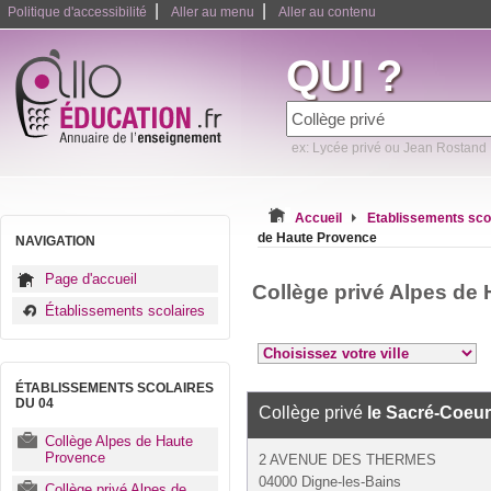
|
|
Politique d'accessibilité
Aller au menu
Aller au contenu
QUI ?
ex: Lycée privé ou Jean Rostand
Accueil
Etablissements sco
de Haute Provence
NAVIGATION
Page d'accueil
Collège privé Alpes de
Établissements scolaires
ÉTABLISSEMENTS SCOLAIRES
DU 04
Collège privé
le Sacré-Coeur
Collège Alpes de Haute
Provence
2 AVENUE DES THERMES
04000 Digne-les-Bains
Collège privé Alpes de