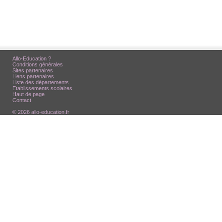
Allo-Education ?
Conditions générales
Sites partenaires
Liens partenaires
Liste des départements
Etablissements scolaires
Haut de page
Contact
© 2026 allo-education.fr