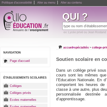
|
|
Politique d'accessibilité
Aller au menu
Aller au contenu
QUI ?
ex: Lycée privé ou Jean Rostand
accueil
spécialités
>
college-pri
NAVIGATION
Soutien scolaire en co
Page d'accueil
Dans un collège privé sous 
cours sont les mêmes que c
ÉTABLISSEMENTS SCOLAIRES
l’Education Nationale. En 
comportent les heures de c
Collèges
classe à une autre, plus de
Collèges privés
personnalisée destinée 
d’apprentissage.
Ecoles maternelles
Ecoles maternelles