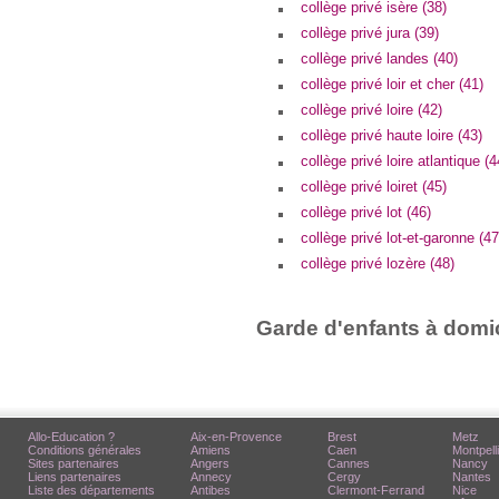
collège privé isère (38)
collège privé jura (39)
collège privé landes (40)
collège privé loir et cher (41)
collège privé loire (42)
collège privé haute loire (43)
collège privé loire atlantique (4
collège privé loiret (45)
collège privé lot (46)
collège privé lot-et-garonne (47
collège privé lozère (48)
Garde d'enfants à domic
Allo-Education ?
Aix-en-Provence
Brest
Metz
Conditions générales
Amiens
Caen
Montpell
Sites partenaires
Angers
Cannes
Nancy
Liens partenaires
Annecy
Cergy
Nantes
Liste des départements
Antibes
Clermont-Ferrand
Nice