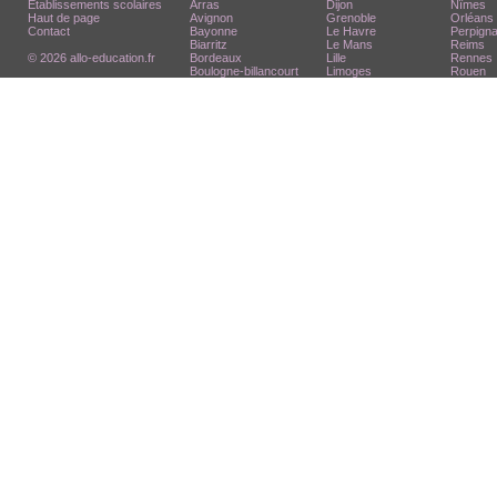
Etablissements scolaires
Arras
Dijon
Nîmes
Haut de page
Avignon
Grenoble
Orléans
Contact
Bayonne
Le Havre
Perpign
Biarritz
Le Mans
Reims
© 2026 allo-education.fr
Bordeaux
Lille
Rennes
Boulogne-billancourt
Limoges
Rouen