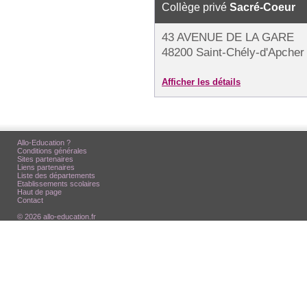
Collège privé
Sacré-Coeur
43 AVENUE DE LA GARE
48200 Saint-Chély-d'Apcher
Afficher les détails
Allo-Education ?
Conditions générales
Sites partenaires
Liens partenaires
Liste des départements
Etablissements scolaires
Haut de page
Contact
© 2026 allo-education.fr