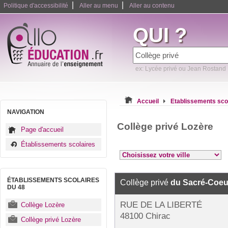
|
|
Politique d'accessibilité
Aller au menu
Aller au contenu
QUI ?
ex: Lycée privé ou Jean Rostand
Accueil
Etablissements sco
NAVIGATION
Collège privé Lozère
Page d'accueil
Établissements scolaires
ÉTABLISSEMENTS SCOLAIRES
Collège privé
du Sacré-Coeu
DU 48
RUE DE LA LIBERTÉ
Collège Lozère
48100 Chirac
Collège privé Lozère