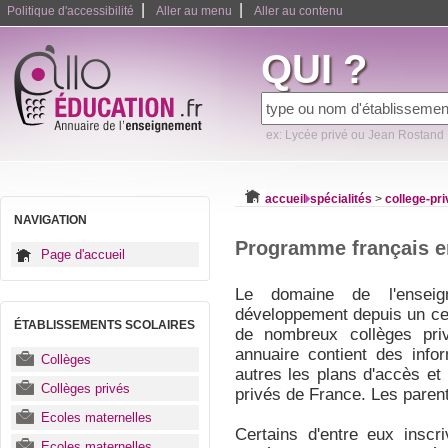
|
|
Politique d'accessibilité
Aller au menu
Aller au contenu
QUI ?
ex: Lycée privé ou Jean Rostand
accueil
spécialités
>
college-pri
NAVIGATION
Programme français en
Page d'accueil
Le domaine de l'ensei
développement depuis un cer
ÉTABLISSEMENTS SCOLAIRES
de nombreux collèges priv
annuaire contient des info
Collèges
autres les plans d'accès e
Collèges privés
privés de France. Les parent
Ecoles maternelles
Certains d'entre eux inscr
Ecoles maternelles