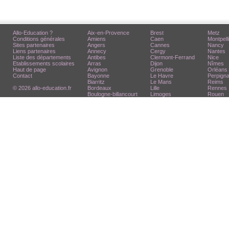
Allo-Education ?
Aix-en-Provence
Brest
Metz
Conditions générales
Amiens
Caen
Montpell
Sites partenaires
Angers
Cannes
Nancy
Liens partenaires
Annecy
Cergy
Nantes
Liste des départements
Antibes
Clermont-Ferrand
Nice
Etablissements scolaires
Arras
Dijon
Nîmes
Haut de page
Avignon
Grenoble
Orléans
Contact
Bayonne
Le Havre
Perpign
Biarritz
Le Mans
Reims
© 2026 allo-education.fr
Bordeaux
Lille
Rennes
Boulogne-billancourt
Limoges
Rouen