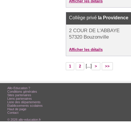
Afficher les détails
Collège privé
la Providence
2 COUR DE L'ABBAYE
57320 Bouzonville
Afficher les détails
[...]
1
2
>
>>
Allo-Education ?
Conditions générales
Sites partenaires
Liens partenaires
Liste des départements
Etablissements scolaires
Haut de page
Contact
© 2026 allo-education.fr