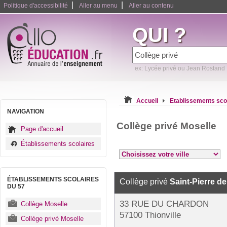
|
|
Politique d'accessibilité
Aller au menu
Aller au contenu
QUI ?
ex: Lycée privé ou Jean Rostand
Accueil
Etablissements sco
NAVIGATION
Collège privé Moselle
Page d'accueil
Établissements scolaires
ÉTABLISSEMENTS SCOLAIRES
Collège privé
Saint-Pierre d
DU 57
33 RUE DU CHARDON
Collège Moselle
57100 Thionville
Collège privé Moselle