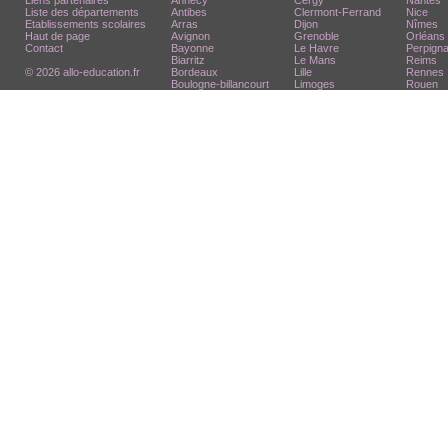
Liens partenaires
Annecy
Cergy
Nantes
Liste des départements
Antibes
Clermont-Ferrand
Nice
Etablissements scolaires
Arras
Dijon
Nîmes
Haut de page
Avignon
Grenoble
Orléans
Contact
Bayonne
Le Havre
Perpign
Biarritz
Le Mans
Reims
© 2026 allo-education.fr
Bordeaux
Lille
Rennes
Boulogne-billancourt
Limoges
Rouen