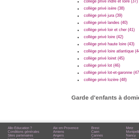
collège privé indre et loire (37)
collège privé isère (38)
collège privé jura (39)
collège privé landes (40)
collège privé loir et cher (41)
collège privé loire (42)
collège privé haute loire (43)
collège privé loire atlantique (4
collège privé loiret (45)
collège privé lot (46)
collège privé lot-et-garonne (47
collège privé lozère (48)
Garde d'enfants à domic
Allo-Education ?
Aix-en-Provence
Brest
Metz
Conditions générales
Amiens
Caen
Montpell
Sites partenaires
Angers
Cannes
Nancy