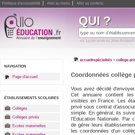
|
|
Politique d'accessibilité
Aller au menu
Aller au contenu
QUI ?
ex: Lycée privé ou Jean Rostand
accueil
spécialités
>
college-pri
NAVIGATION
Coordonnées collège 
Page d'accueil
Vous avez décidé d'envoyer
Cet annuaire contient le
ÉTABLISSEMENTS SCOLAIRES
visibles en France. Les ét
privé sous contrat d'associa
Collèges
simple. En général, ils suiv
Collèges privés
l'Education Nationale. Par c
de gérer leurs établissement
Ecoles maternelles
les coordonnées d'un collèg
Ecoles maternelles