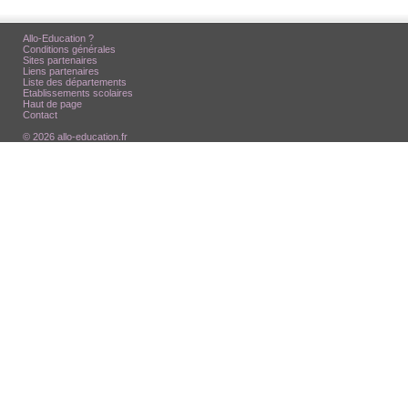
Allo-Education ?
Conditions générales
Sites partenaires
Liens partenaires
Liste des départements
Etablissements scolaires
Haut de page
Contact
© 2026 allo-education.fr