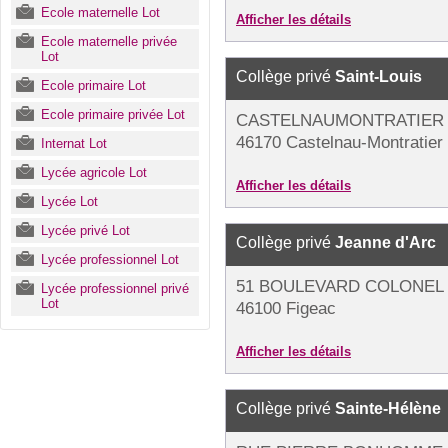
Ecole maternelle Lot
Afficher les détails
Ecole maternelle privée
Lot
Collège privé
Saint-Louis
Ecole primaire Lot
Ecole primaire privée Lot
CASTELNAUMONTRATIER
46170 Castelnau-Montratier
Internat Lot
Lycée agricole Lot
Afficher les détails
Lycée Lot
Lycée privé Lot
Collège privé
Jeanne d'Arc
Lycée professionnel Lot
51 BOULEVARD COLONEL 
Lycée professionnel privé
Lot
46100 Figeac
Afficher les détails
Collège privé
Sainte-Hélène