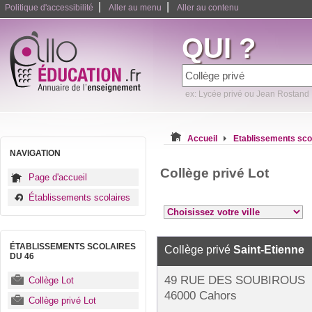
|
|
Politique d'accessibilité
Aller au menu
Aller au contenu
QUI ?
ex: Lycée privé ou Jean Rostand
Accueil
Etablissements sco
NAVIGATION
Collège privé Lot
Page d'accueil
Établissements scolaires
ÉTABLISSEMENTS SCOLAIRES
Collège privé
Saint-Etienne
DU 46
49 RUE DES SOUBIROUS
Collège Lot
46000 Cahors
Collège privé Lot