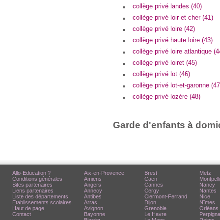
collège privé landes (40)
collège privé loir et cher (41)
collège privé loire (42)
collège privé haute loire (43)
collège privé loire atlantique (4
collège privé loiret (45)
collège privé lot (46)
collège privé lot-et-garonne (47
collège privé lozère (48)
Garde d'enfants à domic
Allo-Education ?
Aix-en-Provence
Brest
Metz
Conditions générales
Amiens
Caen
Montpell
Sites partenaires
Angers
Cannes
Nancy
Liens partenaires
Annecy
Cergy
Nantes
Liste des départements
Antibes
Clermont-Ferrand
Nice
Etablissements scolaires
Arras
Dijon
Nîmes
Haut de page
Avignon
Grenoble
Orléans
Contact
Bayonne
Le Havre
Perpign