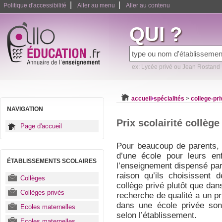
|
|
Politique d'accessibilité
Aller au menu
Aller au contenu
QUI ?
ex: Lycée privé ou Jean Rostand
accueil
spécialités
>
college-pri
NAVIGATION
Prix scolairité collège
Page d'accueil
Pour beaucoup de parents, 
d’une école pour leurs en
ÉTABLISSEMENTS SCOLAIRES
l’enseignement dispensé par 
raison qu’ils choisissent 
Collèges
collège privé plutôt que dan
Collèges privés
recherche de qualité a un pri
dans une école privée son
Ecoles maternelles
selon l’établissement.
Ecoles maternelles