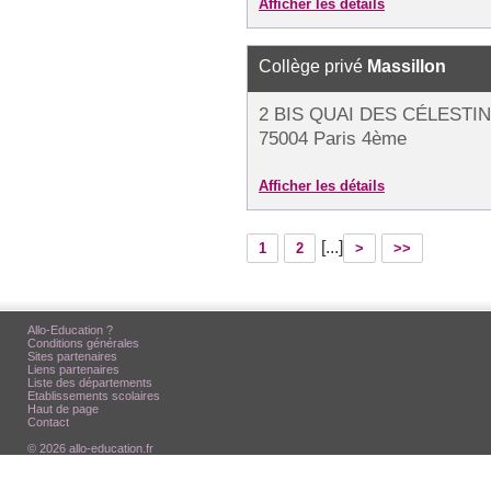
Afficher les détails
Collège privé
Massillon
2 BIS QUAI DES CÉLESTI
75004 Paris 4ème
Afficher les détails
[...]
1
2
>
>>
Allo-Education ?
Conditions générales
Sites partenaires
Liens partenaires
Liste des départements
Etablissements scolaires
Haut de page
Contact
© 2026 allo-education.fr