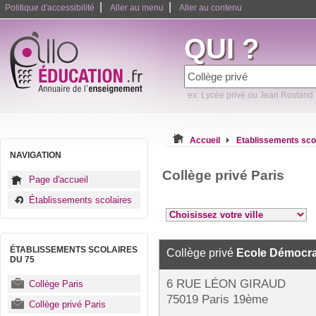
|
|
Politique d'accessibilité
Aller au menu
Aller au contenu
QUI ?
ex: Lycée privé ou Jean Rostand
Accueil
Etablissements sco
NAVIGATION
Collège privé Paris
Page d'accueil
Établissements scolaires
ÉTABLISSEMENTS SCOLAIRES
Collège privé
Ecole Démocra
DU 75
6 RUE LÉON GIRAUD
Collège Paris
75019 Paris 19ème
Collège privé Paris