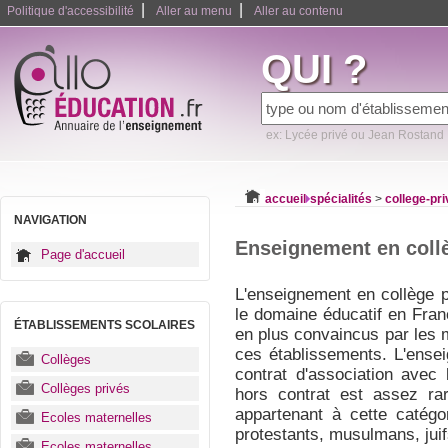
|
|
Politique d'accessibilité
Aller au menu
Aller au contenu
QUI ?
ex: Lycée privé ou Jean Rostand
accueil
spécialités
>
college-pri
NAVIGATION
Enseignement en collè
Page d'accueil
L'enseignement en collège 
le domaine éducatif en Fran
ÉTABLISSEMENTS SCOLAIRES
en plus convaincus par les
ces établissements. L'ense
Collèges
contrat d'association avec
Collèges privés
hors contrat est assez rar
appartenant à cette catégor
Ecoles maternelles
protestants, musulmans, juif
Ecoles maternelles