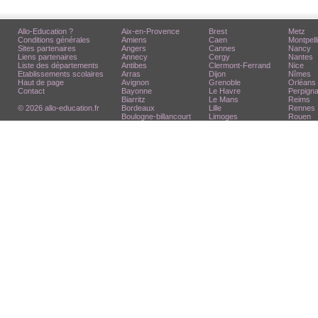
Allo-Education ?
Aix-en-Provence
Brest
Metz
Conditions générales
Amiens
Caen
Montpell
Sites partenaires
Angers
Cannes
Nancy
Liens partenaires
Annecy
Cergy
Nantes
Liste des départements
Antibes
Clermont-Ferrand
Nice
Etablissements scolaires
Arras
Dijon
Nîmes
Haut de page
Avignon
Grenoble
Orléans
Contact
Bayonne
Le Havre
Perpign
Biarritz
Le Mans
Reims
© 2026 allo-education.fr
Bordeaux
Lille
Rennes
Boulogne-billancourt
Limoges
Rouen