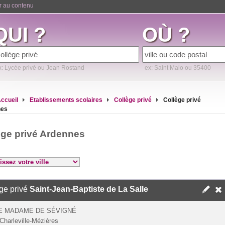
er au contenu
QUI ?
OÙ ?
x: Lycée privé ou Jean Rostand
ex: Saint Malo ou 35400
ccueil
Etablissements scolaires
Collège privé
Collège privé
nes
ège privé Ardennes
ge privé
Saint-Jean-Baptiste de La Salle
E MADAME DE SÉVIGNÉ
Charleville-Mézières