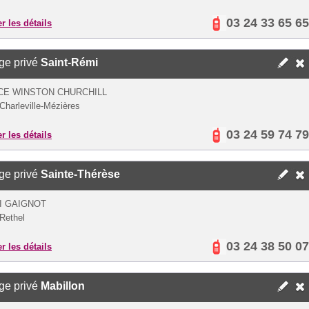
03 24 33 65 65
er les détails
ge privé
Saint-Rémi
CE WINSTON CHURCHILL
Charleville-Mézières
03 24 59 74 79
er les détails
ge privé
Sainte-Thérèse
I GAIGNOT
Rethel
03 24 38 50 07
er les détails
ge privé
Mabillon