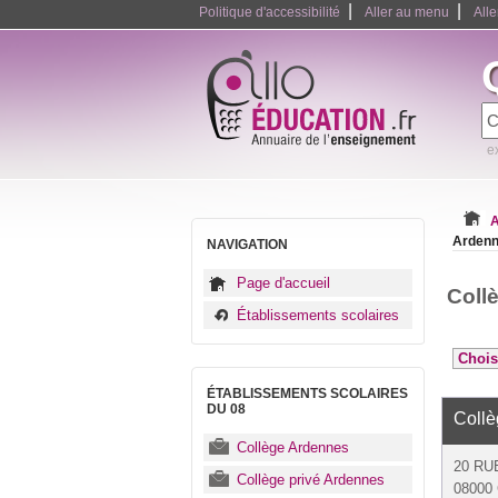
|
|
Politique d'accessibilité
Aller au menu
All
e
A
Arden
NAVIGATION
Page d'accueil
Coll
Établissements scolaires
ÉTABLISSEMENTS SCOLAIRES
DU 08
Collè
Collège Ardennes
20 RU
Collège privé Ardennes
08000 