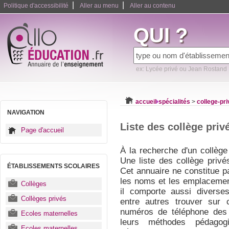
|
|
Politique d'accessibilité
Aller au menu
Aller au contenu
QUI ?
ex: Lycée privé ou Jean Rostand
accueil
spécialités
>
college-pri
NAVIGATION
Liste des collège priv
Page d'accueil
À la recherche d'un collège 
Une liste des collège privé
ÉTABLISSEMENTS SCOLAIRES
Cet annuaire ne constitue p
les noms et les emplacemen
Collèges
il comporte aussi diverses
Collèges privés
entre autres trouver sur c
numéros de téléphone des 
Ecoles maternelles
leurs méthodes pédagogi
Ecoles maternelles