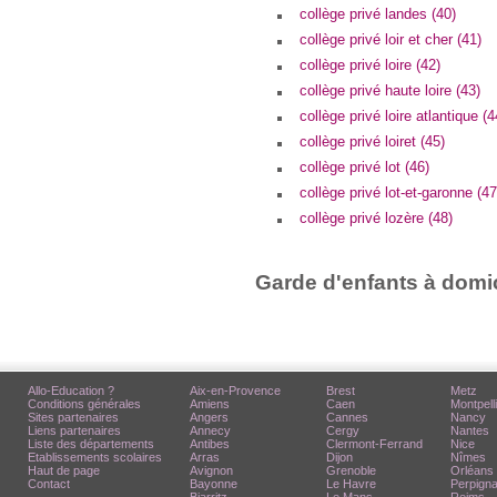
collège privé landes (40)
collège privé loir et cher (41)
collège privé loire (42)
collège privé haute loire (43)
collège privé loire atlantique (4
collège privé loiret (45)
collège privé lot (46)
collège privé lot-et-garonne (47
collège privé lozère (48)
Garde d'enfants à domic
Allo-Education ?
Aix-en-Provence
Brest
Metz
Conditions générales
Amiens
Caen
Montpell
Sites partenaires
Angers
Cannes
Nancy
Liens partenaires
Annecy
Cergy
Nantes
Liste des départements
Antibes
Clermont-Ferrand
Nice
Etablissements scolaires
Arras
Dijon
Nîmes
Haut de page
Avignon
Grenoble
Orléans
Contact
Bayonne
Le Havre
Perpign