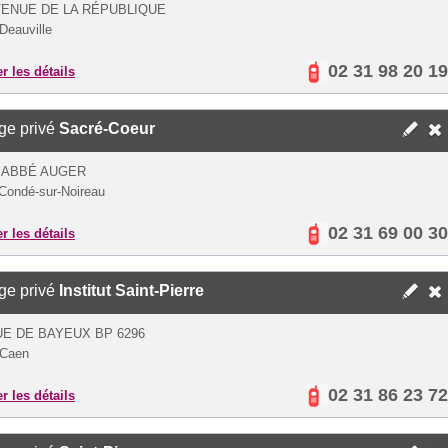
VENUE DE LA RÉPUBLIQUE
Deauville
02 31 98 20 19
er les détails
ge privé
Sacré-Coeur
 ABBÉ AUGER
Condé-sur-Noireau
02 31 69 00 30
er les détails
ge privé
Institut Saint-Pierre
UE DE BAYEUX BP 6296
 Caen
02 31 86 23 72
er les détails