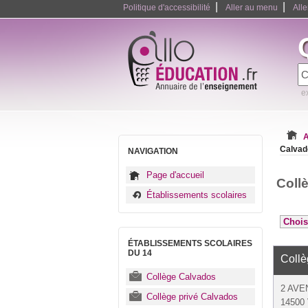
|
|
Politique d'accessibilité
Aller au menu
All
e
A
Calvad
NAVIGATION
Page d'accueil
Coll
Établissements scolaires
ÉTABLISSEMENTS SCOLAIRES
DU 14
Collè
Collège Calvados
2 AVE
Collège privé Calvados
14500 