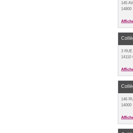
145 A
14800 
Affich
Collè
3 RUE
14110 
Affich
Collè
146 R
14000
Affich