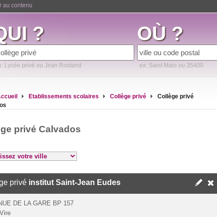
er au contenu
QUI ?
OÙ ?
x: Lycée privé ou Jean Rostand
ex: Saint Malo ou 35400
ccueil
Etablissements scolaires
Collège privé
Collège privé
os
ège privé Calvados
ge privé
institut Saint-Jean Eudes
NUE DE LA GARE BP 157
Vire