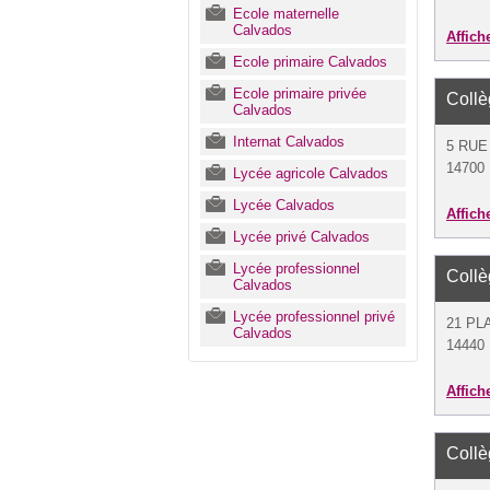
Ecole maternelle
Calvados
Affich
Ecole primaire Calvados
Ecole primaire privée
Collè
Calvados
Internat Calvados
5 RUE
14700 
Lycée agricole Calvados
Lycée Calvados
Affich
Lycée privé Calvados
Lycée professionnel
Collè
Calvados
Lycée professionnel privé
21 PL
Calvados
14440 
Affich
Collè