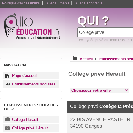
|
|
Politique d'accessibilité
Aller au menu
Aller au contenu
QUI ?
ex: Lycée privé ou Jean Rostand
Accueil
Etablissements sco
NAVIGATION
Collège privé Hérault
Page d'accueil
Établissements scolaires
ÉTABLISSEMENTS SCOLAIRES
Collège privé
Collège la Pré
DU 34
22 BIS AVENUE PASTEUR
Collège Hérault
34190 Ganges
Collège privé Hérault