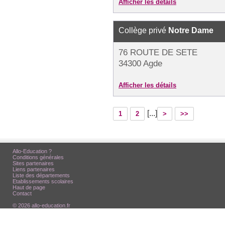
Afficher les détails
Collège privé
Notre Dame
76 ROUTE DE SETE
34300 Agde
Afficher les détails
[...]
1
2
>
>>
Allo-Education ?
Conditions générales
Sites partenaires
Liens partenaires
Liste des départements
Etablissements scolaires
Haut de page
Contact
© 2026 allo-education.fr