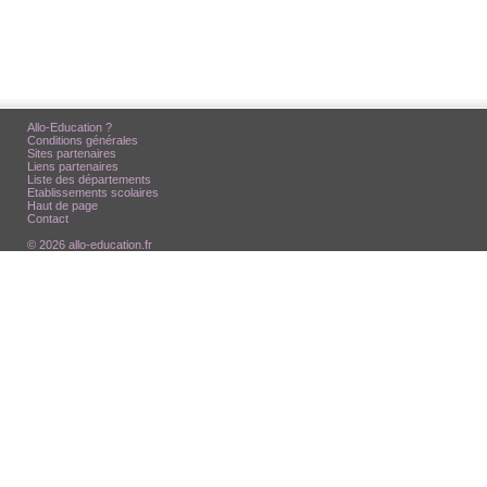
Allo-Education ?
Conditions générales
Sites partenaires
Liens partenaires
Liste des départements
Etablissements scolaires
Haut de page
Contact
© 2026 allo-education.fr