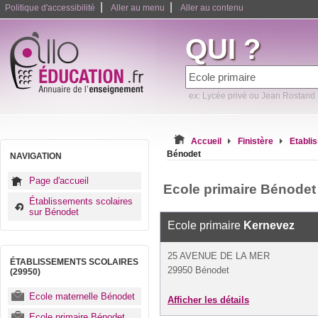
|
|
Politique d'accessibilité
Aller au menu
Aller au contenu
QUI ?
ex: Lycée privé ou Jean Rostand
Accueil
Finistère
Etabli
Bénodet
NAVIGATION
Page d'accueil
Ecole primaire Bénodet
Établissements scolaires
sur Bénodet
Ecole primaire
Kernevez
25 AVENUE DE LA MER
ÉTABLISSEMENTS SCOLAIRES
29950 Bénodet
(29950)
Ecole maternelle Bénodet
Afficher les détails
Ecole primaire Bénodet