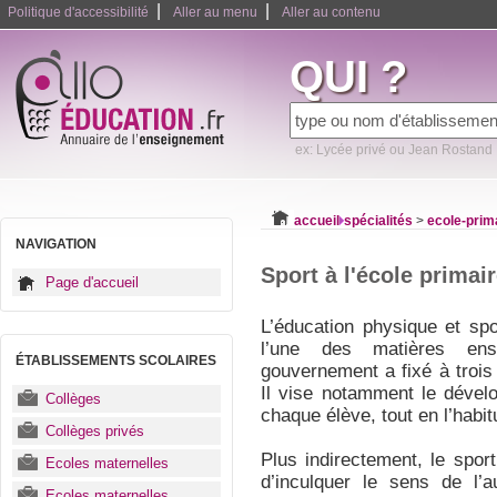
|
|
Politique d'accessibilité
Aller au menu
Aller au contenu
QUI ?
ex: Lycée privé ou Jean Rostand
accueil
spécialités
>
ecole-prim
NAVIGATION
Sport à l'école primai
Page d'accueil
L’éducation physique et spo
l’une des matières ens
ÉTABLISSEMENTS SCOLAIRES
gouvernement a fixé à troi
Il vise notamment le dével
Collèges
chaque élève, tout en l’habit
Collèges privés
Plus indirectement, le sport
Ecoles maternelles
d’inculquer le sens de l’a
Ecoles maternelles