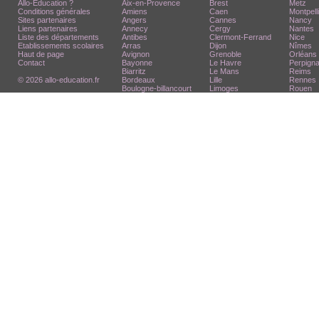
Allo-Education ?
Aix-en-Provence
Brest
Metz
Conditions générales
Amiens
Caen
Montpell
Sites partenaires
Angers
Cannes
Nancy
Liens partenaires
Annecy
Cergy
Nantes
Liste des départements
Antibes
Clermont-Ferrand
Nice
Etablissements scolaires
Arras
Dijon
Nîmes
Haut de page
Avignon
Grenoble
Orléans
Contact
Bayonne
Le Havre
Perpign
Biarritz
Le Mans
Reims
© 2026 allo-education.fr
Bordeaux
Lille
Rennes
Boulogne-billancourt
Limoges
Rouen