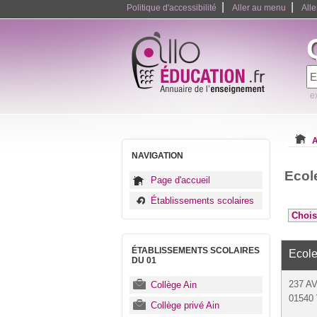
|
|
Politique d'accessibilité
Aller au menu
All
e
A
NAVIGATION
Ecol
Page d'accueil
Établissements scolaires
ÉTABLISSEMENTS SCOLAIRES
Ecole
DU 01
237 A
Collège Ain
01540
Collège privé Ain