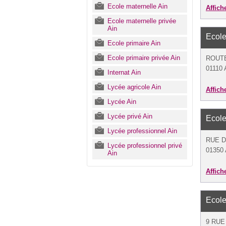
Ecole maternelle Ain
Affich
Ecole maternelle privée
Ain
Ecole
Ecole primaire Ain
Ecole primaire privée Ain
ROUT
01110 
Internat Ain
Lycée agricole Ain
Affich
Lycée Ain
Lycée privé Ain
Ecole
Lycée professionnel Ain
RUE 
Lycée professionnel privé
01350 
Ain
Affich
Ecole
9 RUE