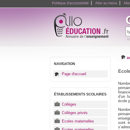
|
|
Politique d'accessibilité
Aller au menu
All
e
a
NAVIGATION
Ecole
Page d'accueil
Nombre
primai
financi
ÉTABLISSEMENTS SCOLAIRES
d’un h
école p
Collèges
Nombre
Collèges privés
primai
enseig
Ecoles maternelles
sont é
s’adre
Ecoles maternelles