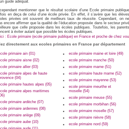
 un guide adéquat.
t cependant mentionner que le résultat scolaire d’une Ecole primaire publiqu
fois en deça de celui d’une école privée. En effet, il s’avère que les élève
oles privées ont souvent de meilleurs taux de réussite. Cependant, on n
s encore affirmer que la qualité de l’éducation proposée dans le secteur priv
eilleure que celle proposée dans les écoles publiques. Toutefois, les parent
cent à éviter autant que possible les écoles publiques.
ici : Ecole primaire (ecole primaire publique) en France et proche de chez vou
ez directement aux ecoles primaires en France par département
cole primaire ain (01)
ecole primaire maine et loire (49)
cole primaire aisne (02)
ecole primaire manche (50)
cole primaire allier (03)
ecole primaire marne (51)
cole primaire alpes de haute
ecole primaire haute marne (52)
provence (04)
ecole primaire mayenne (53)
cole primaire hautes alpes (05)
ecole primaire meurthe et
cole primaire alpes maritimes
moselle (54)
06)
ecole primaire meuse (55)
cole primaire ardèche (07)
ecole primaire morbihan (56)
cole primaire ardennes (08)
ecole primaire moselle (57)
cole primaire ariège (09)
ecole primaire nièvre (58)
cole primaire aube (10)
ecole primaire nord (59)
cole primaire aude (11)