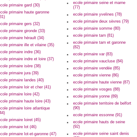
ecole primaire seine et marne
cole primaire gard (30)
(77)
cole primaire haute garonne
ecole primaire yvelines (78)
31)
ecole primaire deux sèvres (79)
cole primaire gers (32)
ecole primaire somme (80)
cole primaire gironde (33)
ecole primaire tarn (81)
cole primaire hérault (34)
ecole primaire tarn et garonne
cole primaire ille et vilaine (35)
(82)
cole primaire indre (36)
ecole primaire var (83)
cole primaire indre et loire (37)
ecole primaire vaucluse (84)
cole primaire isère (38)
ecole primaire vendée (85)
cole primaire jura (39)
ecole primaire vienne (86)
cole primaire landes (40)
ecole primaire haute vienne (87)
cole primaire loir et cher (41)
ecole primaire vosges (88)
cole primaire loire (42)
ecole primaire yonne (89)
cole primaire haute loire (43)
ecole primaire territoire de belfort
(90)
cole primaire loire atlantique
44)
ecole primaire essonne (91)
cole primaire loiret (45)
ecole primaire hauts de seine
(92)
cole primaire lot (46)
ecole primaire seine saint denis
cole primaire lot-et-garonne (47)