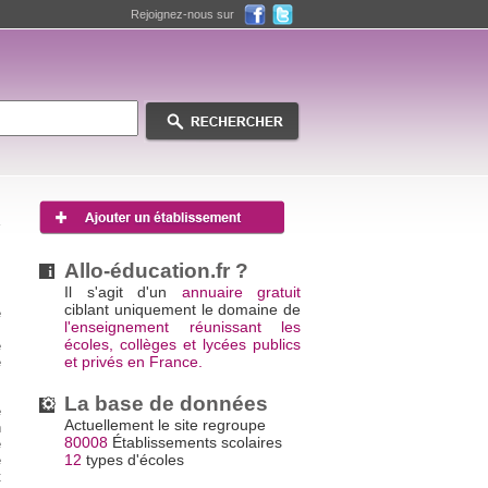
Rejoignez-nous sur
Allo-éducation.fr ?
Il s'agit d'un
annuaire gratuit
ciblant uniquement le domaine de
e
l'enseignement réunissant les
s
écoles, collèges et lycées publics
e
et privés en France.
e
La base de données
e
Actuellement le site regroupe
n
80008
Établissements scolaires
e
12
types d'écoles
e
t