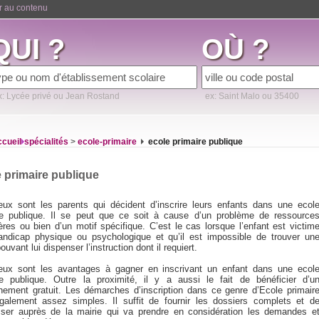
er au contenu
QUI ?
OÙ ?
x: Lycée privé ou Jean Rostand
ex: Saint Malo ou 35400
ccueil
spécialités
>
ecole-primaire
ecole primaire publique
 primaire publique
ux sont les parents qui décident d’inscrire leurs enfants dans une ecol
re publique. Il se peut que ce soit à cause d’un problème de ressource
ères ou bien d’un motif spécifique. C’est le cas lorsque l’enfant est victim
andicap physique ou psychologique et qu’il est impossible de trouver un
ouvant lui dispenser l’instruction dont il requiert.
ux sont les avantages à gagner en inscrivant un enfant dans une ecol
re publique. Outre la proximité, il y a aussi le fait de bénéficier d’u
nement gratuit. Les démarches d’inscription dans ce genre d’Ecole primair
galement assez simples. Il suffit de fournir les dossiers complets et d
sser auprès de la mairie qui va prendre en considération les demandes e