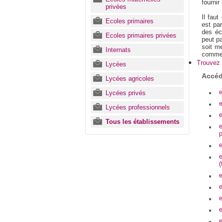
fournir
privées
Il fau
Ecoles primaires
est par
des éc
Ecoles primaires privées
peut pa
soit m
Internats
commen
Trouvez 
Lycées
Accéd
Lycées agricoles
e
Lycées privés
e
Lycées professionnels
e
Tous les établissements
e
e
e
(
e
e
e
e
e