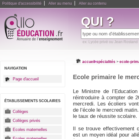
|
|
Politique d'accessibilité
Aller au menu
Aller au contenu
QUI ?
ex: Lycée privé ou Jean Rostand
accueil
spécialités
>
ecole-prim
NAVIGATION
Ecole primaire le mer
Page d'accueil
Le Ministre de l’Educatio
réintroduire à compter de 20
ÉTABLISSEMENTS SCOLAIRES
mercredi. Les écoliers von
de l’école le mercredi matin
Collèges
le taux de réussite scolaire.
Collèges privés
Il se trouve effectivement q
Ecoles maternelles
est un moyen idéal pour all
Ecoles maternelles