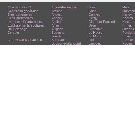
Allo-Education ?
Aix-en-Provence
Brest
Metz
Conditions générales
Amiens
Caen
Montpell
Sites partenaires
Angers
Cannes
Nancy
Liens partenaires
Annecy
Cergy
Nantes
Liste des départements
Antibes
Clermont-Ferrand
Nice
Etablissements scolaires
Arras
Dijon
Nîmes
Haut de page
Avignon
Grenoble
Orléans
Contact
Bayonne
Le Havre
Perpign
Biarritz
Le Mans
Reims
© 2026 allo-education.fr
Bordeaux
Lille
Rennes
Boulogne-billancourt
Limoges
Rouen