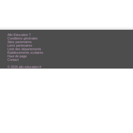
Allo-Education ?
Conditions générales
Sites partenaires
Liens partenaires
Liste des départements
Etablissements scolaires
Haut de page
Contact
© 2026 allo-education.fr