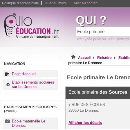
|
|
Politique d'accessibilité
Aller au menu
Aller au contenu
QUI ?
ex: Lycée privé ou Jean Rostand
Accueil
Finistère
Etabli
primaire Le Drennec
NAVIGATION
Page d'accueil
Ecole primaire Le Dren
Établissements scolaires
sur Le Drennec
Ecole primaire
des Sources
7 RUE DES ÉCOLES
ÉTABLISSEMENTS SCOLAIRES
29860 Le Drennec
(29860)
Ecole maternelle Le
Afficher les détails
Drennec