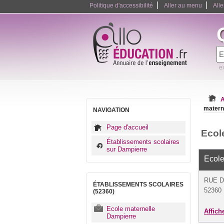
|
|
Politique d'accessibilité
Aller au menu
All
e
A
matern
NAVIGATION
Page d'accueil
Ecol
Établissements scolaires
sur Dampierre
Ecole
RUE D
ÉTABLISSEMENTS SCOLAIRES
52360 
(52360)
Ecole maternelle
Affich
Dampierre