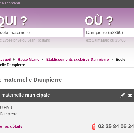
er au contenu
QUI ?
OÙ ?
x: Lycée privé ou Jean Rostand
ex: Saint Malo ou 35400
ccueil
Haute Marne
Etablissements scolaires Dampierre
Ecole
elle Dampierre
e maternelle Dampierre
 maternelle
municipale
U HAUT
Dampierre
03 25 84 06 34
er les détails