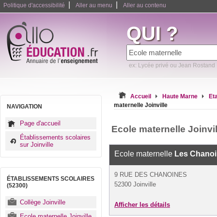
|
|
Politique d'accessibilité
Aller au menu
Aller au contenu
QUI ?
ex: Lycée privé ou Jean Rostand
Accueil
Haute Marne
Et
maternelle Joinville
NAVIGATION
Page d'accueil
Ecole maternelle Joinvil
Établissements scolaires
sur Joinville
Ecole maternelle
Les Chano
9 RUE DES CHANOINES
ÉTABLISSEMENTS SCOLAIRES
52300 Joinville
(52300)
Collège Joinville
Afficher les détails
Ecole maternelle Joinville