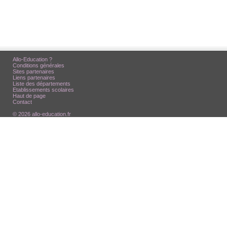
Allo-Education ?
Conditions générales
Sites partenaires
Liens partenaires
Liste des départements
Etablissements scolaires
Haut de page
Contact
© 2026 allo-education.fr