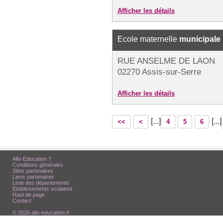
Afficher les détails
Ecole maternelle
municipale
RUE ANSELME DE LAON
02270 Assis-sur-Serre
Afficher les détails
[...]
[...]
<<
<
4
5
6
Allo-Education ?
Conditions générales
Sites partenaires
Liens partenaires
Liste des départements
Etablissements scolaires
Haut de page
Contact
© 2026 allo-education.fr