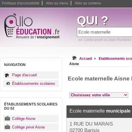
|
|
Politique d'accessibilité
Aller au menu
Aller au contenu
QUI ?
ex: Lycée privé ou Jean Rostand
Accueil
Etablissements sco
Aisne
NAVIGATION
Page d'accueil
Ecole maternelle Aisne
Établissements scolaires
ÉTABLISSEMENTS SCOLAIRES
DU 02
Ecole maternelle
municipale
Collège Aisne
1 RUE DU MARAIS
Collège privé Aisne
02700 Barisis