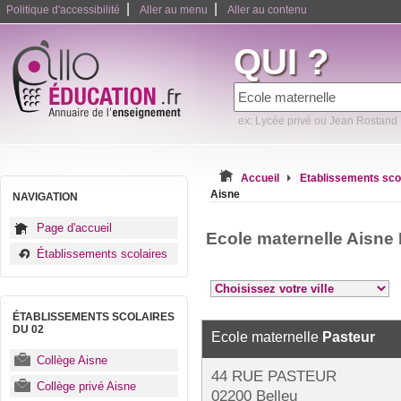
|
|
Politique d'accessibilité
Aller au menu
Aller au contenu
QUI ?
ex: Lycée privé ou Jean Rostand
Accueil
Etablissements sco
Aisne
NAVIGATION
Page d'accueil
Ecole maternelle Aisne
Établissements scolaires
ÉTABLISSEMENTS SCOLAIRES
DU 02
Ecole maternelle
Pasteur
Collège Aisne
44 RUE PASTEUR
Collège privé Aisne
02200 Belleu