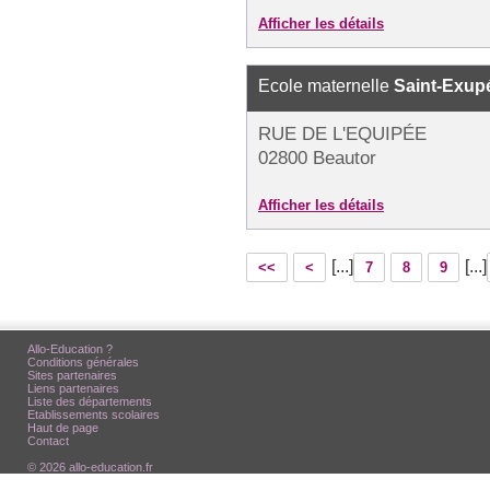
Afficher les détails
Ecole maternelle
Saint-Exup
RUE DE L'EQUIPÉE
02800 Beautor
Afficher les détails
[...]
[...]
<<
<
7
8
9
Allo-Education ?
Conditions générales
Sites partenaires
Liens partenaires
Liste des départements
Etablissements scolaires
Haut de page
Contact
© 2026 allo-education.fr