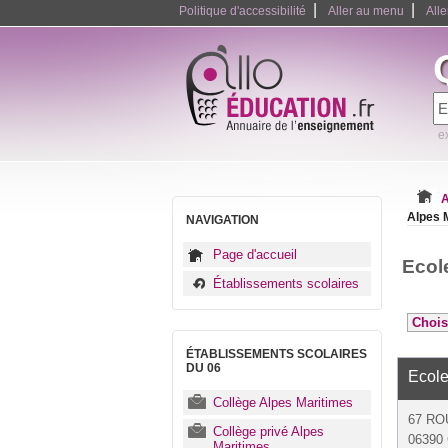
|
|
Politique d'accessibilité
Aller au menu
All
e
A
Alpes 
NAVIGATION
Page d'accueil
Ecol
Établissements scolaires
ÉTABLISSEMENTS SCOLAIRES
DU 06
Ecole
Collège Alpes Maritimes
67 RO
Collège privé Alpes
06390
Maritimes