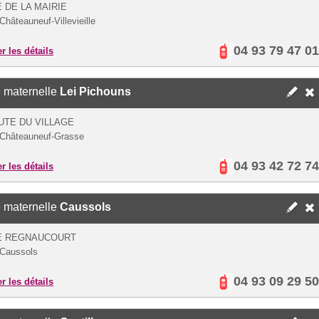
 DE LA MAIRIE
Châteauneuf-Villevieille
04 93 79 47 01
er les détails
 maternelle
Lei Pichouns
UTE DU VILLAGE
Châteauneuf-Grasse
04 93 42 72 74
er les détails
 maternelle
Caussols
E REGNAUCOURT
Caussols
04 93 09 29 50
er les détails