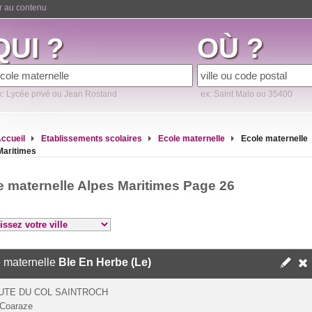
er au contenu
QUI ?
OÙ ?
x: Lycée privé ou Jean Rostand
ex: Saint Malo ou 35400
ccueil
Etablissements scolaires
Ecole maternelle
Ecole maternelle
Maritimes
e maternelle Alpes Maritimes Page 26
 maternelle
Ble En Herbe (Le)
UTE DU COL SAINTROCH
 Coaraze