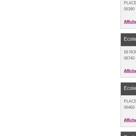
PLACE
06390 
Affich
Ecole
58 RO
06740 
Affich
Ecole
PLAC
06460 
Affich