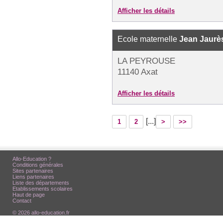
Afficher les détails
Ecole maternelle
Jean Jaurè
LA PEYROUSE
11140 Axat
Afficher les détails
[...]
1
2
>
>>
Allo-Education ?
Conditions générales
Sites partenaires
Liens partenaires
Liste des départements
Etablissements scolaires
Haut de page
Contact
© 2026 allo-education.fr