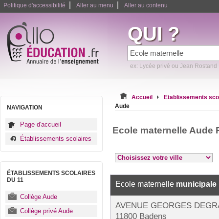
|
|
Politique d'accessibilité
Aller au menu
Aller au contenu
QUI ?
ex: Lycée privé ou Jean Rostand
Accueil
Etablissements sco
Aude
NAVIGATION
Page d'accueil
Ecole maternelle Aude 
Établissements scolaires
ÉTABLISSEMENTS SCOLAIRES
DU 11
Ecole maternelle
municipale
Collège Aude
AVENUE GEORGES DEGR
Collège privé Aude
11800 Badens