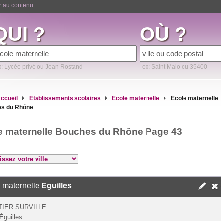
er au contenu
QUI ?
OÙ ?
x: Lycée privé ou Jean Rostand
ex: Saint Malo ou 35400
ccueil
Etablissements scolaires
Ecole maternelle
Ecole maternelle
s du Rhône
e maternelle Bouches du Rhône Page 43
 maternelle
Eguilles
IER SURVILLE
Éguilles