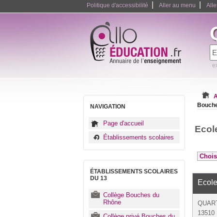
|
|
Politique d'accessibilité
Aller au menu
All
e
A
Bouche
NAVIGATION
Page d'accueil
Ecol
Établissements scolaires
ÉTABLISSEMENTS SCOLAIRES
DU 13
Ecole
Collège Bouches du
Rhône
QUART
13510 
Collège privé Bouches du