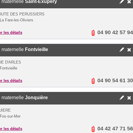
 maternelle
Saint-Exupéry
OUTE DES PERUSSIERS
La Fare-les-Oliviers
04 90 42 57 94
er les détails
 maternelle
Fontvieille
E D'ARLES
Fontvieille
04 90 54 61 30
er les détails
 maternelle
Jonquière
UIERE
Fos-sur-Mer
04 42 47 71 56
er les détails