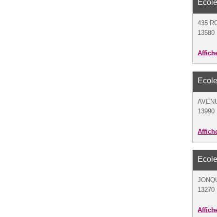
Ecole
435 R
13580 
Affich
Ecole
AVENU
13990 
Affich
Ecole
JONQ
13270 
Affich