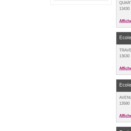
QUAR
13430 
Affich
Ecole
TRAV
13630
Affich
Ecole
AVEN
13580 
Affich