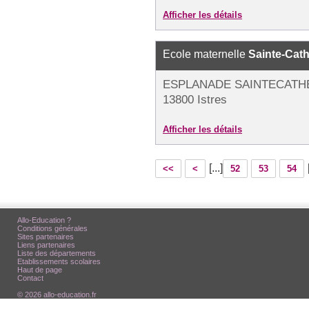
Afficher les détails
Ecole maternelle
Sainte-Cath
ESPLANADE SAINTECATH
13800 Istres
Afficher les détails
[...]
<<
<
52
53
54
Allo-Education ?
Conditions générales
Sites partenaires
Liens partenaires
Liste des départements
Etablissements scolaires
Haut de page
Contact
© 2026 allo-education.fr