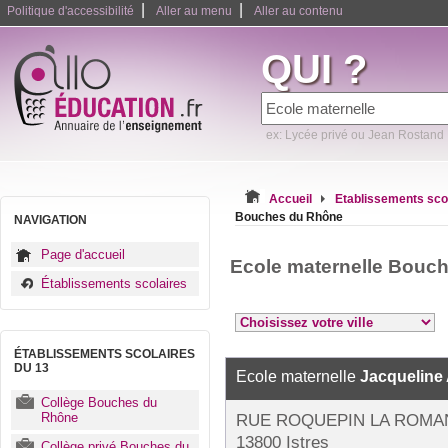
|
|
Politique d'accessibilité
Aller au menu
Aller au contenu
QUI ?
ex: Lycée privé ou Jean Rostand
Accueil
Etablissements sco
Bouches du Rhône
NAVIGATION
Page d'accueil
Ecole maternelle Bouc
Établissements scolaires
ÉTABLISSEMENTS SCOLAIRES
DU 13
Ecole maternelle
Jacqueline 
Collège Bouches du
Rhône
RUE ROQUEPIN LA ROMA
13800 Istres
Collège privé Bouches du