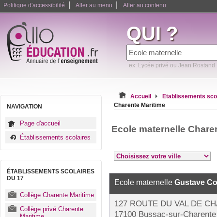
|
|
Politique d'accessibilité
Aller au menu
Aller au contenu
QUI ?
ex: Lycée privé ou Jean Rostand
Accueil
Etablissements sco
Charente Maritime
NAVIGATION
Page d'accueil
Ecole maternelle Chare
Établissements scolaires
ÉTABLISSEMENTS SCOLAIRES
DU 17
Ecole maternelle
Gustave Co
Collège Charente Maritime
127 ROUTE DU VAL DE C
Collège privé Charente
17100 Bussac-sur-Charente
Maritime