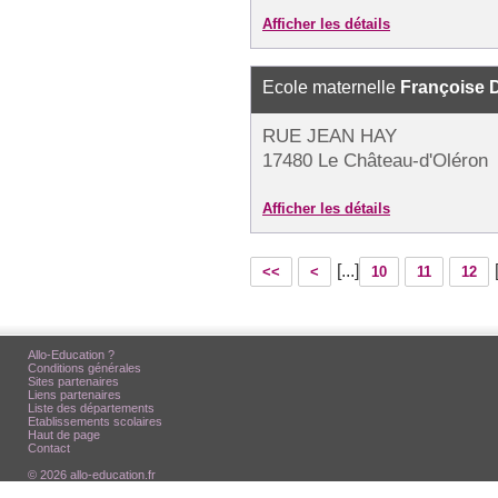
Afficher les détails
Ecole maternelle
Françoise 
RUE JEAN HAY
17480 Le Château-d'Oléron
Afficher les détails
[...]
<<
<
10
11
12
Allo-Education ?
Conditions générales
Sites partenaires
Liens partenaires
Liste des départements
Etablissements scolaires
Haut de page
Contact
© 2026 allo-education.fr