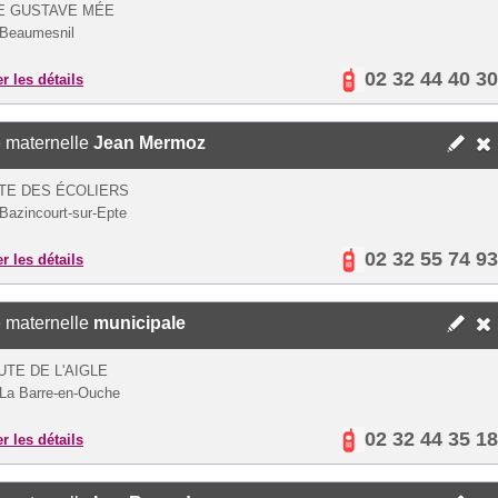
E GUSTAVE MÉE
 Beaumesnil
02 32 44 40 30
er les détails
 maternelle
Jean Mermoz
TE DES ÉCOLIERS
Bazincourt-sur-Epte
02 32 55 74 93
er les détails
 maternelle
municipale
UTE DE L'AIGLE
La Barre-en-Ouche
02 32 44 35 18
er les détails