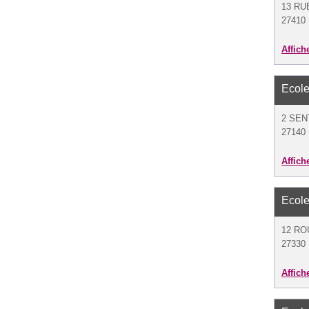
13 RU
27410
Affich
Ecole
2 SEN
27140 
Affich
Ecole
12 RO
27330 
Affich