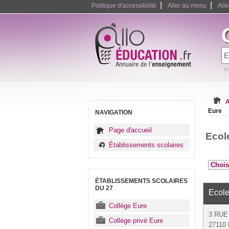
|
|
Politique d'accessibilité
Aller au menu
All
e
A
Eure
NAVIGATION
Page d'accueil
Ecol
Établissements scolaires
ÉTABLISSEMENTS SCOLAIRES
DU 27
Ecole
Collège Eure
3 RUE
Collège privé Eure
27110 