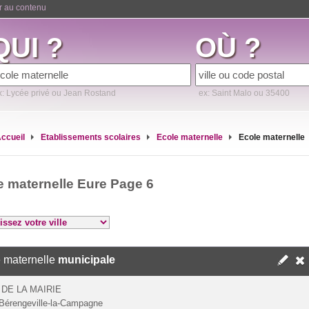
er au contenu
QUI ?
OÙ ?
x: Lycée privé ou Jean Rostand
ex: Saint Malo ou 35400
ccueil
Etablissements scolaires
Ecole maternelle
Ecole maternelle
e maternelle Eure Page 6
 maternelle
municipale
 DE LA MAIRIE
Bérengeville-la-Campagne