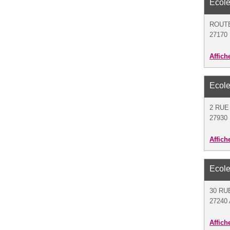
Ecole
ROUT
27170 
Affich
Ecole
2 RUE
27930
Affich
Ecole
30 RU
27240 A
Affich