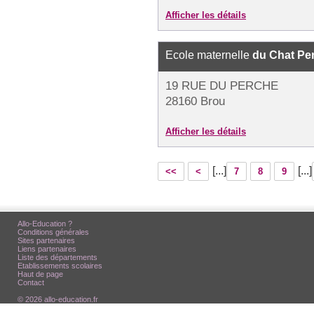
Afficher les détails
Ecole maternelle
du Chat Pe
19 RUE DU PERCHE
28160 Brou
Afficher les détails
[...]
[...]
<<
<
7
8
9
Allo-Education ?
Conditions générales
Sites partenaires
Liens partenaires
Liste des départements
Etablissements scolaires
Haut de page
Contact
© 2026 allo-education.fr