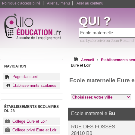
|
|
Politique d'accessibilité
Aller au menu
Aller au contenu
QUI ?
ex: Lycée privé ou Jean Rostand
Accueil
Etablissements sco
Eure et Loir
NAVIGATION
Page d'accueil
Ecole maternelle Eure e
Établissements scolaires
ÉTABLISSEMENTS SCOLAIRES
DU 28
Ecole maternelle
Bu
Collège Eure et Loir
RUE DES FOSSÉS
Collège privé Eure et Loir
28410 Bû