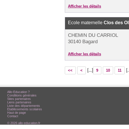
Afficher les détails
Ecole maternelle
Clos des Ol
CHEMIN DU CARRIOL
30140 Bagard
Afficher les détails
[...]
[.
<<
<
9
10
11
Allo-Education ?
Conditions générales
Sites partenaires
Liens partenaires
Liste des départements
Etablissements scolaires
Haut de page
Contact
© 2026 allo-education.fr