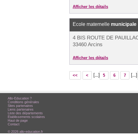
Afficher les détails
Ecole maternelle
municipale
4 BIS ROUTE DE PAUILLA
33460 Arcins
Afficher les détails
[...]
[...]
<<
<
5
6
7
Allo-Education ?
Conditions générales
Sites partenaires
Liens partenaires
Liste des départements
Etablissements scolaires
Haut de page
Contact
© 2026 allo-education.fr