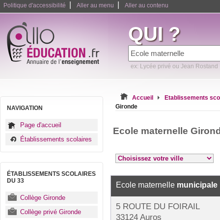
|
|
Politique d'accessibilité
Aller au menu
Aller au contenu
QUI ?
ex: Lycée privé ou Jean Rostand
Accueil
Etablissements sco
Gironde
NAVIGATION
Page d'accueil
Ecole maternelle Giron
Établissements scolaires
ÉTABLISSEMENTS SCOLAIRES
DU 33
Ecole maternelle
municipale
Collège Gironde
5 ROUTE DU FOIRAIL
Collège privé Gironde
33124 Auros