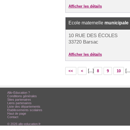
Afficher les détails
Ecole maternelle
municipale
10 RUE DES ÉCOLES
33720 Barsac
Afficher les détails
[...]
[...
<<
<
8
9
10
Allo-Education ?
Conditions générales
Sites partenaires
Liens partenaires
Liste des départements
Etablissements scolaires
Haut de page
Contact
© 2026 allo-education.fr