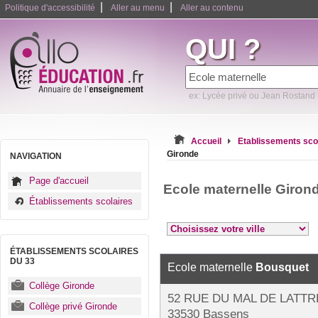
|
|
Politique d'accessibilité
Aller au menu
Aller au contenu
QUI ?
ex: Lycée privé ou Jean Rostand
Accueil
Etablissements sco
Gironde
NAVIGATION
Page d'accueil
Ecole maternelle Giron
Établissements scolaires
ÉTABLISSEMENTS SCOLAIRES
DU 33
Ecole maternelle
Bousquet
Collège Gironde
52 RUE DU MAL DE LATTR
Collège privé Gironde
33530 Bassens