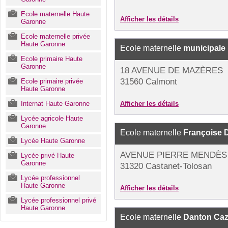
Ecole maternelle Haute
Afficher les détails
Garonne
Ecole maternelle privée
Haute Garonne
Ecole maternelle
municipale
Ecole primaire Haute
Garonne
18 AVENUE DE MAZÈRES
31560 Calmont
Ecole primaire privée
Haute Garonne
Internat Haute Garonne
Afficher les détails
Lycée agricole Haute
Garonne
Ecole maternelle
Françoise 
Lycée Haute Garonne
AVENUE PIERRE MENDÈS
Lycée privé Haute
Garonne
31320 Castanet-Tolosan
Lycée professionnel
Haute Garonne
Afficher les détails
Lycée professionnel privé
Haute Garonne
Ecole maternelle
Danton Caz