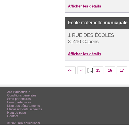
Afficher les détails
Ecole maternelle
municipale
1 RUE DES ÉCOLES
31410 Capens
Afficher les détails
[...]
<<
<
15
16
17
Allo-Education ?
Conditions générales
Sites partenaires
Liens partenaires
Liste des départements
Etablissements scolaires
Haut de page
Contact
© 2026 allo-education.fr