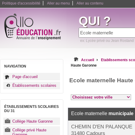
|
|
Politique d'accessibilité
Aller au menu
Aller au contenu
QUI ?
ex: Lycée privé ou Jean Rostand
Accueil
Etablissements sco
Haute Garonne
NAVIGATION
Page d'accueil
Ecole maternelle Haute
Établissements scolaires
ÉTABLISSEMENTS SCOLAIRES
DU 31
Ecole maternelle
municipale
Collège Haute Garonne
CHEMIN D'EN PALANQUE
Collège privé Haute
31480 Cadours
Garonne