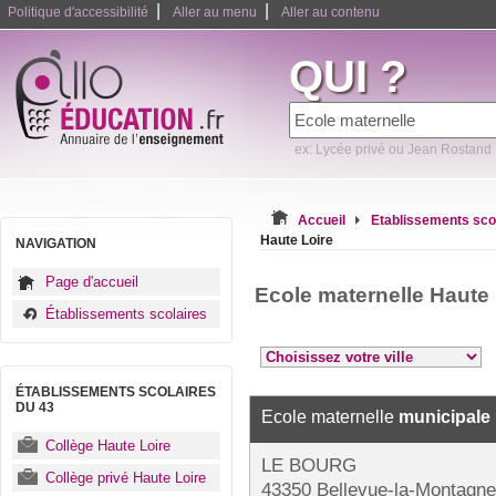
|
|
Politique d'accessibilité
Aller au menu
Aller au contenu
QUI ?
ex: Lycée privé ou Jean Rostand
Accueil
Etablissements sco
Haute Loire
NAVIGATION
Page d'accueil
Ecole maternelle Haute
Établissements scolaires
ÉTABLISSEMENTS SCOLAIRES
DU 43
Ecole maternelle
municipale
Collège Haute Loire
LE BOURG
Collège privé Haute Loire
43350 Bellevue-la-Montagne