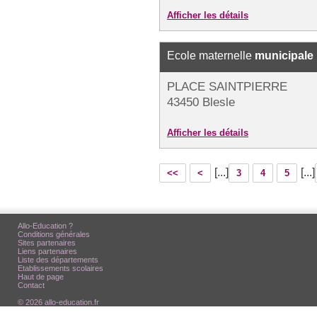
Afficher les détails
Ecole maternelle
municipale
PLACE SAINTPIERRE
43450 Blesle
Afficher les détails
[...]
[...]
<<
<
3
4
5
Allo-Education ?
Conditions générales
Sites partenaires
Liens partenaires
Liste des départements
Etablissements scolaires
Haut de page
Contact
© 2026 allo-education.fr