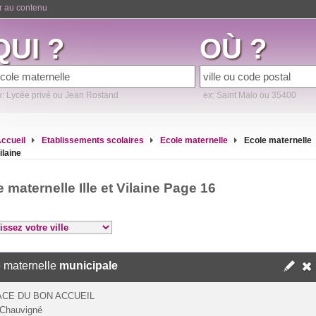
er au contenu
QUI ?
OÙ ?
x: Lycée privé ou Jean Rostand
ex: Saint Malo ou 35400
ccueil
Etablissements scolaires
Ecole maternelle
Ecole maternelle
Vilaine
 maternelle Ille et Vilaine Page 16
 maternelle
municipale
ACE DU BON ACCUEIL
Chauvigné