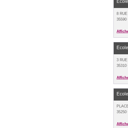
Ecole
8 RUE
35590 
Affich
Ecole
3 RUE
35310 
Affich
Ecole
PLACE
35250 
Affich