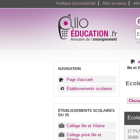
|
|
Politique d'accessibilité
Aller au menu
All
e
A
Ille et 
NAVIGATION
Page d'accueil
Ecole
Établissements scolaires
ÉTABLISSEMENTS SCOLAIRES
DU 35
Ecole
Collège Ille et Vilaine
17 PL
Collège privé Ille et
35490 
Vilaine