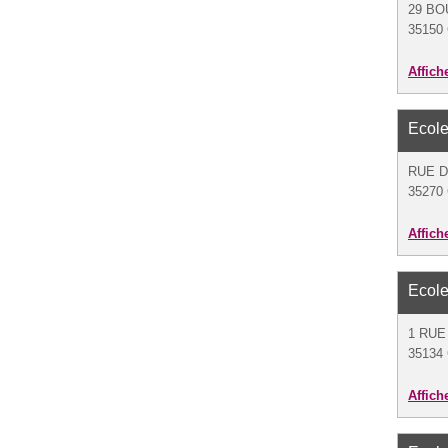
29 BO
35150
Affich
Ecole
RUE 
35270
Affich
Ecole
1 RUE
35134
Affich