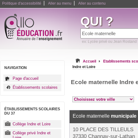
|
|
Politique d'accessibilité
Aller au menu
Aller au contenu
QUI ?
ex: Lycée privé ou Jean Rostand
Accueil
Etablissements sco
Indre et Loire
NAVIGATION
Page d'accueil
Ecole maternelle Indre 
Établissements scolaires
ÉTABLISSEMENTS SCOLAIRES
DU 37
Ecole maternelle
municipale
Collège Indre et Loire
10 PLACE DES TILLEULS
Collège privé Indre et
37330 Channay-sur-Lathan
Loire