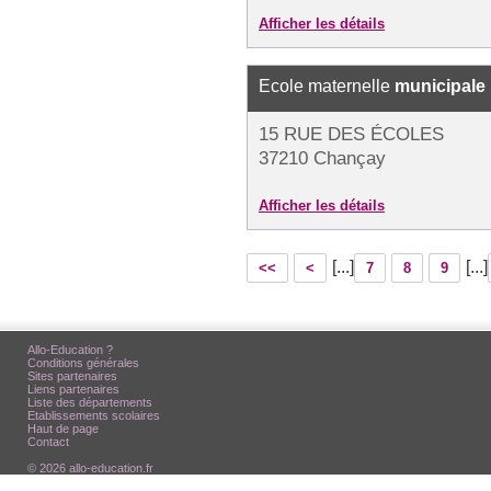
Afficher les détails
Ecole maternelle
municipale
15 RUE DES ÉCOLES
37210 Chançay
Afficher les détails
[...]
[...]
<<
<
7
8
9
Allo-Education ?
Conditions générales
Sites partenaires
Liens partenaires
Liste des départements
Etablissements scolaires
Haut de page
Contact
© 2026 allo-education.fr