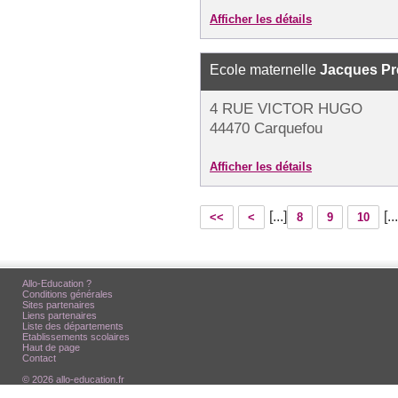
Afficher les détails
Ecole maternelle
Jacques Pr
4 RUE VICTOR HUGO
44470 Carquefou
Afficher les détails
[...]
[...
<<
<
8
9
10
Allo-Education ?
Conditions générales
Sites partenaires
Liens partenaires
Liste des départements
Etablissements scolaires
Haut de page
Contact
© 2026 allo-education.fr