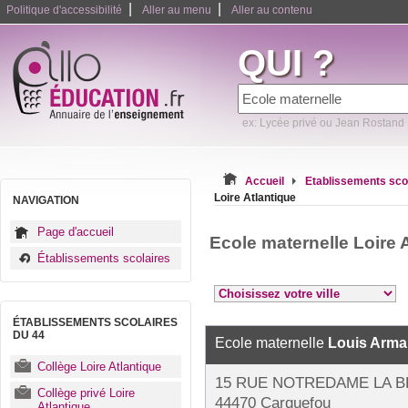
|
|
Politique d'accessibilité
Aller au menu
Aller au contenu
QUI ?
ex: Lycée privé ou Jean Rostand
Accueil
Etablissements sco
Loire Atlantique
NAVIGATION
Page d'accueil
Ecole maternelle Loire 
Établissements scolaires
ÉTABLISSEMENTS SCOLAIRES
DU 44
Ecole maternelle
Louis Arm
Collège Loire Atlantique
15 RUE NOTREDAME LA 
Collège privé Loire
44470 Carquefou
Atlantique