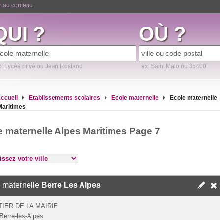
er au contenu
QUI ?
OÙ ?
x: Lycée privé ou Jean Rostand
ex: Saint Malo ou 35400
ccueil
Etablissements scolaires
Ecole maternelle
Ecole maternelle
Maritimes
e maternelle Alpes Maritimes Page 7
 maternelle
Berre Les Alpes
IER DE LA MAIRIE
Berre-les-Alpes