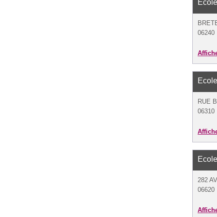
Ecole
BRET
06240 
Affich
Ecole
RUE B
06310 
Affich
Ecole
282 
06620 
Affich