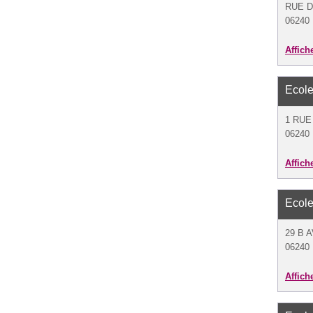
RUE D
06240 
Affich
Ecole
1 RUE
06240 
Affich
Ecole
29 B 
06240 
Affich