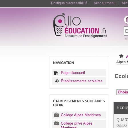
|
|
Politique d'accessibilité
Aller au menu
All
e
A
Alpes 
NAVIGATION
Page d'accueil
Ecol
Établissements scolaires
ÉTABLISSEMENTS SCOLAIRES
DU 06
Ecole
Collège Alpes Maritimes
QUART
Collège privé Alpes
06390 
Maritimes