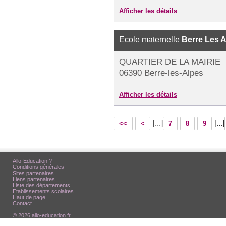
Afficher les détails
Ecole maternelle
Berre Les 
QUARTIER DE LA MAIRIE
06390 Berre-les-Alpes
Afficher les détails
[...]
[...]
<<
<
7
8
9
Allo-Education ?
Conditions générales
Sites partenaires
Liens partenaires
Liste des départements
Etablissements scolaires
Haut de page
Contact
© 2026 allo-education.fr