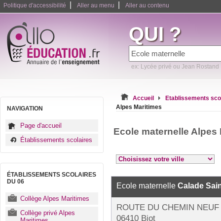
|
|
Politique d'accessibilité
Aller au menu
Aller au contenu
QUI ?
ex: Lycée privé ou Jean Rostand
Accueil
Etablissements sco
Alpes Maritimes
NAVIGATION
Page d'accueil
Ecole maternelle Alpes
Établissements scolaires
ÉTABLISSEMENTS SCOLAIRES
DU 06
Ecole maternelle
Calade Sai
Collège Alpes Maritimes
ROUTE DU CHEMIN NEUF
Collège privé Alpes
06410 Biot
Maritimes