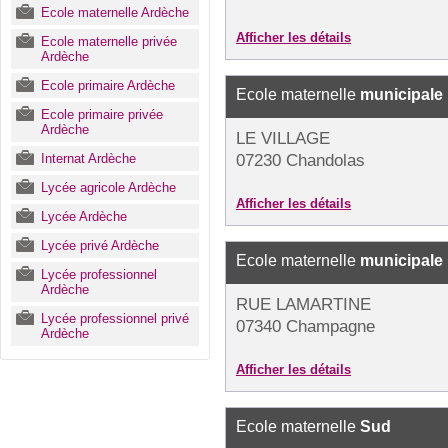
Ecole maternelle Ardèche
Afficher les détails
Ecole maternelle privée
Ardèche
Ecole primaire Ardèche
Ecole maternelle
municipale
Ecole primaire privée
Ardèche
LE VILLAGE
Internat Ardèche
07230 Chandolas
Lycée agricole Ardèche
Afficher les détails
Lycée Ardèche
Lycée privé Ardèche
Ecole maternelle
municipale
Lycée professionnel
Ardèche
RUE LAMARTINE
Lycée professionnel privé
07340 Champagne
Ardèche
Afficher les détails
Ecole maternelle
Sud