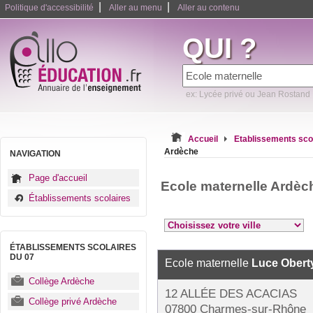
|
|
Politique d'accessibilité
Aller au menu
Aller au contenu
QUI ?
ex: Lycée privé ou Jean Rostand
Accueil
Etablissements sco
Ardèche
NAVIGATION
Page d'accueil
Ecole maternelle Ardèc
Établissements scolaires
ÉTABLISSEMENTS SCOLAIRES
DU 07
Ecole maternelle
Luce Obert
Collège Ardèche
12 ALLÉE DES ACACIAS
Collège privé Ardèche
07800 Charmes-sur-Rhône