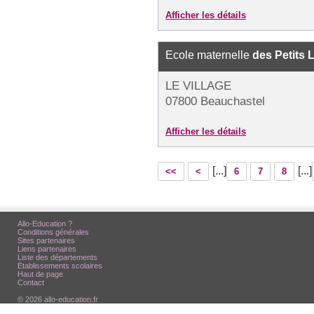
Afficher les détails
Ecole maternelle
des Petits 
LE VILLAGE
07800 Beauchastel
Afficher les détails
[...]
[...]
<<
<
6
7
8
Allo-Education ?
Conditions générales
Sites partenaires
Liens partenaires
Liste des départements
Etablissements scolaires
Haut de page
Contact
© 2026 allo-education.fr