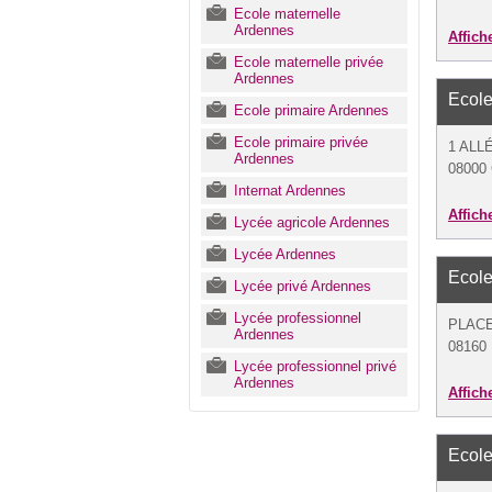
Ecole maternelle
Ardennes
Affich
Ecole maternelle privée
Ardennes
Ecole
Ecole primaire Ardennes
Ecole primaire privée
1 ALL
Ardennes
08000 
Internat Ardennes
Affich
Lycée agricole Ardennes
Lycée Ardennes
Ecole
Lycée privé Ardennes
Lycée professionnel
PLAC
Ardennes
08160 
Lycée professionnel privé
Ardennes
Affich
Ecole