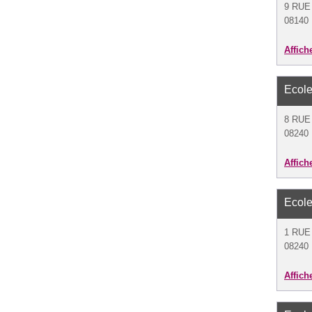
9 RUE
08140 
Affich
Ecole
8 RUE
08240 
Affich
Ecole
1 RU
08240
Affich