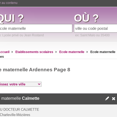
er au contenu
QUI ?
OÙ ?
x: Lycée privé ou Jean Rostand
ex: Saint Malo ou 35400
ccueil
Etablissements scolaires
Ecole maternelle
Ecole maternelle
nes
e maternelle Ardennes Page 8
 maternelle
Calmette
DU DOCTEUR CALMETTE
Charleville-Mézières