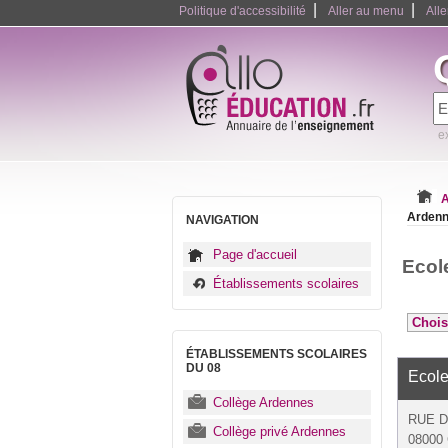
|
|
Politique d'accessibilité
Aller au menu
All
e
A
Arden
NAVIGATION
Page d'accueil
Ecol
Établissements scolaires
ÉTABLISSEMENTS SCOLAIRES
DU 08
Ecole
Collège Ardennes
RUE 
Collège privé Ardennes
08000 