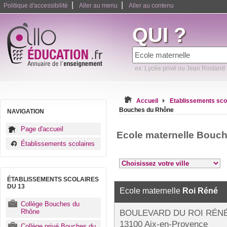
|
|
Politique d'accessibilité
Aller au menu
Aller au contenu
QUI ?
ex: Lycée privé ou Jean Rostand
Accueil
Etablissements sco
Bouches du Rhône
NAVIGATION
Page d'accueil
Ecole maternelle Bouc
Établissements scolaires
ÉTABLISSEMENTS SCOLAIRES
DU 13
Ecole maternelle
Roi Réné
Collège Bouches du
Rhône
BOULEVARD DU ROI RÉN
13100 Aix-en-Provence
Collège privé Bouches du