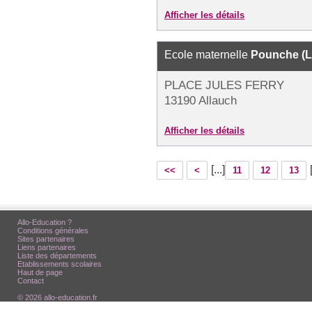
Afficher les détails
Ecole maternelle
Pounche (L
PLACE JULES FERRY
13190 Allauch
Afficher les détails
[...]
<<
<
11
12
13
Allo-Education ?
Conditions générales
Sites partenaires
Liens partenaires
Liste des départements
Etablissements scolaires
Haut de page
Contact
© 2026 allo-education.fr