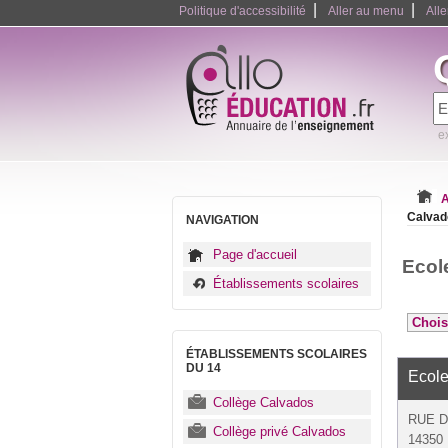
|
|
Politique d'accessibilité
Aller au menu
All
e
A
Calvad
NAVIGATION
Page d'accueil
Ecol
Établissements scolaires
ÉTABLISSEMENTS SCOLAIRES
DU 14
Ecole
Collège Calvados
RUE D
Collège privé Calvados
14350