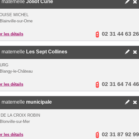
 maternelle
Joliot Curie
OUISE MICHEL
Blainville-sur-Orne
02 31 44 63 26
er les détails
 maternelle
Les Sept Collines
OURG
Blangy-le-Château
02 31 64 74 46
er les détails
 maternelle
municipale
 DE LA CROIX ROBIN
Blonville-sur-Mer
02 31 87 92 99
er les détails