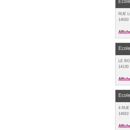
Ecole
RUE L
14550 
Affich
Ecole
LE B
14130 
Affich
Ecole
4 RUE
14910 
Affich