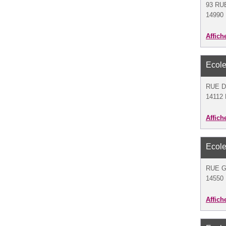
93 RU
14990 
Affich
Ecole
RUE 
14112 B
Affich
Ecole
RUE 
14550 
Affich