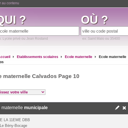
er au contenu
QUI ?
OÙ ?
x: Lycée privé ou Jean Rostand
ex: Saint Malo ou 35400
ccueil
Etablissements scolaires
Ecole maternelle
Ecole maternelle
os
e maternelle Calvados Page 10
 maternelle
municipale
E LA 11EME DBB
 Le Bény-Bocage