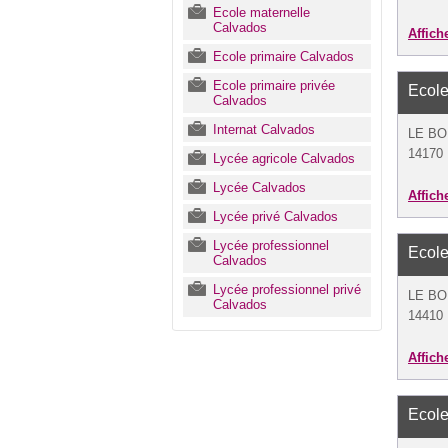
Ecole maternelle
Calvados
Affich
Ecole primaire Calvados
Ecole primaire privée
Ecole
Calvados
Internat Calvados
LE B
14170 
Lycée agricole Calvados
Lycée Calvados
Affich
Lycée privé Calvados
Lycée professionnel
Ecole
Calvados
Lycée professionnel privé
LE B
Calvados
14410 
Affich
Ecole